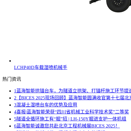
LCHP40D车载湿喷机械手
热门资讯
1
蓝海智能拱锚台车，为隧道立拱架、打锚杆施工环节提
2
【BICES 2025现场回顾】蓝海智能圆满收官第十七届北
3
混凝土湿喷台车的优势及应用
4
喜报|蓝海智能荣获“四川省机械工业科学技术奖”二等奖
5
隧道全循环施工有“掘”招 | LH-150Y掘进支护一体机组
6
蓝海智能诚邀您共赴北京工程机械展BICES 2025！