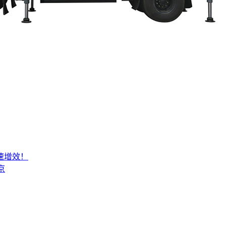
速增效！
京