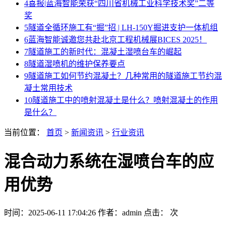
4
喜报|蓝海智能荣获“四川省机械工业科学技术奖”二等
奖
5
隧道全循环施工有“掘”招 | LH-150Y掘进支护一体机组
6
蓝海智能诚邀您共赴北京工程机械展BICES 2025！
7
隧道施工的新时代：混凝土湿喷台车的崛起
8
隧道湿喷机的维护保养要点
9
隧道施工如何节约混凝土？几种常用的隧道施工节约混
凝土常用技术
10
隧道施工中的喷射混凝土是什么？喷射混凝土的作用
是什么？
当前位置：
首页
>
新闻资讯
>
行业资讯
混合动力系统在湿喷台车的应
用优势
时间：2025-06-11 17:04:26
作者：admin
点击：
次