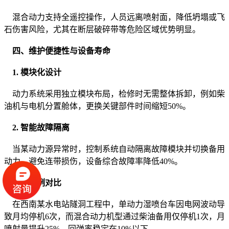
    混合动力支持全遥控操作，人员远离喷射面，降低坍塌或飞
石伤害风险，尤其在断层破碎带等危险区域优势明显。
  四、维护便捷性与设备寿命
    1. 模块化设计
    动力系统采用独立模块布局，检修时无需整体拆卸，例如柴
油机与电机分置舱体，更换关键部件时间缩短50%。
2. 智能故障隔离
    当某动力源异常时，控制系统自动隔离故障模块并切换备用
动力，避免连带损伤，设备综合故障率降低40%。
   典型案例对比
    在西南某水电站隧洞工程中，单动力湿喷台车因电网波动导
致月均停机6次，而混合动力机型通过柴油备用仅停机1次，月
喷射量提升25%，回弹率稳定在10%以下。