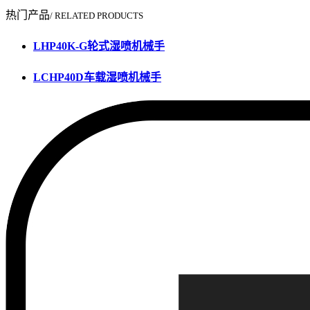
热门产品
/ RELATED PRODUCTS
LHP40K-G轮式湿喷机械手
LCHP40D车载湿喷机械手