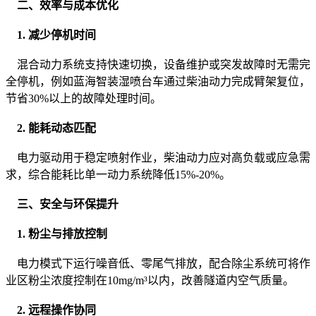
    二、效率与成本优化
    1. 减少停机时间
    混合动力系统支持快速切换，设备维护或突发故障时无需完
全停机，例如蓝海智装湿喷台车通过柴油动力完成臂架复位，
节省30%以上的故障处理时间。
  2. 能耗动态匹配
    电力驱动用于稳定喷射作业，柴油动力应对高负载或应急需
求，综合能耗比单一动力系统降低15%-20%。
三、安全与环保提升
    1. 粉尘与排放控制
    电力模式下运行噪音低、零尾气排放，配合除尘系统可将作
业区粉尘浓度控制在10mg/m³以内，改善隧道内空气质量。
 2. 远程操作协同