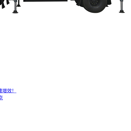
速增效！
京