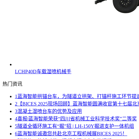
LCHP40D车载湿喷机械手
热门资讯
1
蓝海智能拱锚台车，为隧道立拱架、打锚杆施工环节提
2
【BICES 2025现场回顾】蓝海智能圆满收官第十七届北
3
混凝土湿喷台车的优势及应用
4
喜报|蓝海智能荣获“四川省机械工业科学技术奖”二等奖
5
隧道全循环施工有“掘”招 | LH-150Y掘进支护一体机组
6
蓝海智能诚邀您共赴北京工程机械展BICES 2025！