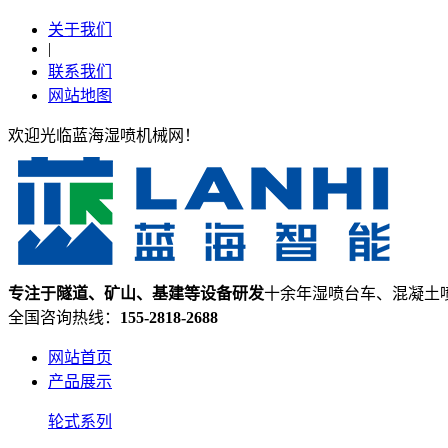
关于我们
|
联系我们
网站地图
欢迎光临蓝海湿喷机械网！
专注于隧道、矿山、基建等设备研发
十余年湿喷台车、混凝土
全国咨询热线：
155-2818-2688
网站首页
产品展示
轮式系列