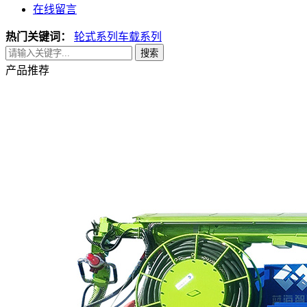
在线留言
热门关键词：
轮式系列
车载系列
搜索
产品推荐