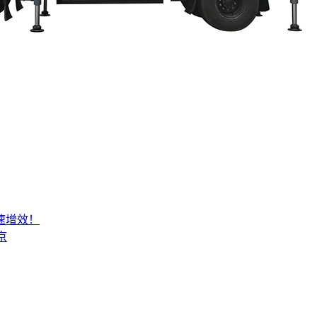
速增效！
京