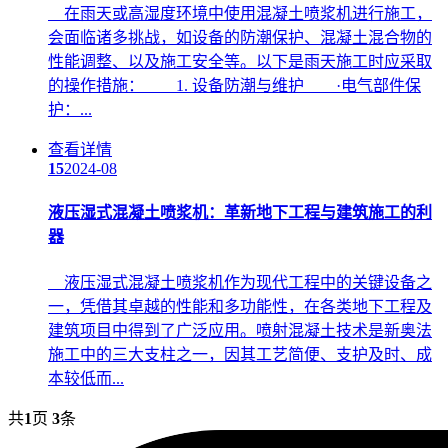
在雨天或高湿度环境中使用混凝土喷浆机进行施工，
会面临诸多挑战，如设备的防潮保护、混凝土混合物的
性能调整、以及施工安全等。以下是雨天施工时应采取
的操作措施： 1. 设备防潮与维护 ·电气部件保
护：...
查看详情
15
2024-08
液压湿式混凝土喷浆机：革新地下工程与建筑施工的利
器
液压湿式混凝土喷浆机作为现代工程中的关键设备之
一，凭借其卓越的性能和多功能性，在各类地下工程及
建筑项目中得到了广泛应用。喷射混凝土技术是新奥法
施工中的三大支柱之一，因其工艺简便、支护及时、成
本较低而...
共
1
页
3
条