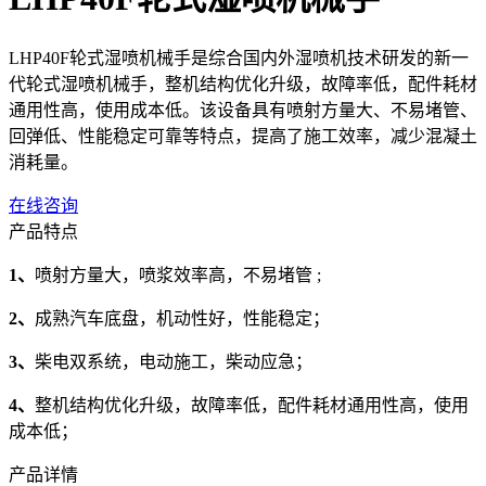
LHP40F轮式湿喷机械手是综合国内外湿喷机技术研发的新一
代轮式湿喷机械手，整机结构优化升级，故障率低，配件耗材
通用性高，使用成本低。该设备具有喷射方量大、不易堵管、
回弹低、性能稳定可靠等特点，提高了施工效率，减少混凝土
消耗量。
在线咨询
产品特点
1、
喷射⽅量⼤，喷浆效率⾼，不易堵管 ;
2、
成熟汽⻋底盘，机动性好，性能稳定；
3、
柴电双系统，电动施⼯，柴动应急；
4、
整机结构优化升级，故障率低，配件耗材通⽤性⾼，使⽤
成本低；
产品详情